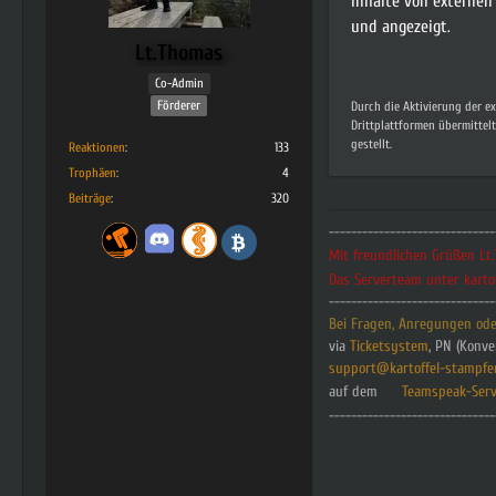
Inhalte von externe
und angezeigt.
Lt.Thomas
Co-Admin
Förderer
Durch die Aktivierung der e
Drittplattformen übermittel
gestellt.
Reaktionen
133
Trophäen
4
Beiträge
320
------------------------------
Mit freundlichen Grüßen L
Das Serverteam unter karto
------------------------------
Bei Fragen, Anregungen oder
via
Ticketsystem
, PN (Konve
s
upport@kartoffel-stampfe
auf dem
Teamspeak-Serv
------------------------------