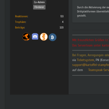
Co-Admin
Förderer
Durch die Aktivierung der e
Drittplattformen übermittel
gestellt.
Reaktionen
133
Trophäen
4
Beiträge
320
------------------------------
Mit freundlichen Grüßen L
Das Serverteam unter karto
------------------------------
Bei Fragen, Anregungen oder
via
Ticketsystem
, PN (Konve
s
upport@kartoffel-stampfe
auf dem
Teamspeak-Serv
------------------------------