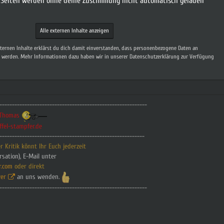
n Seiten werden ohne deine Zustimmung nicht automatisch geladen
Alle externen Inhalte anzeigen
xternen Inhalte erklärst du dich damit einverstanden, dass personenbezogene Daten an
t werden. Mehr Informationen dazu haben wir in unserer Datenschutzerklärung zur Verfügung
-----------------------------------------------------------
t.Thomas
ffel-stampfer.de
----------------------------------------------------------
 Kritik könnt Ihr Euch jederzeit
rsation), E-Mail unter
r.com
oder direkt
er
an uns wenden.
-----------------------------------------------------------