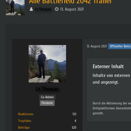
Alle Battlefield 2042 Trailer
Lt.Thomas
13. August 2021
13. August 2021
Offizieller Beitr
Externer Inhalt
Inhalte von externe
und angezeigt.
Lt.Thomas
Co-Admin
Förderer
Durch die Aktivierung der e
Drittplattformen übermittel
gestellt.
Reaktionen
133
Trophäen
4
Beiträge
320