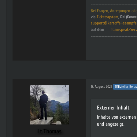
------------------------------
Bei Fragen, Anregungen oder
via
Ticketsystem
, PN (Konve
s
upport@kartoffel-stampfe
auf dem
Teamspeak-Serv
------------------------------
13. August 2021
Offizieller Beitr
Externer Inhalt
Inhalte von externe
und angezeigt.
Lt.Thomas