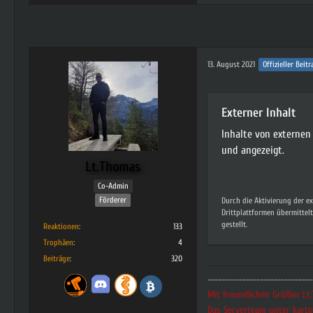
13. August 2021
Offizieller Beitr
Externer Inhalt
Inhalte von externe
und angezeigt.
Lt.Thomas
Co-Admin
Förderer
Durch die Aktivierung der e
Drittplattformen übermittel
gestellt.
Reaktionen
133
Trophäen
4
Beiträge
320
------------------------------
Mit freundlichen Grüßen L
Das Serverteam unter karto