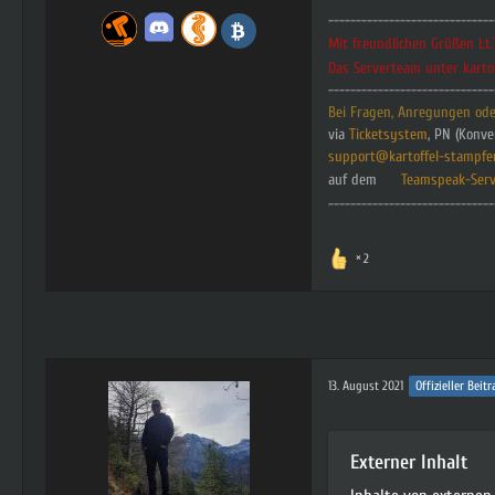
------------------------------
Mit freundlichen Grüßen L
Das Serverteam unter karto
------------------------------
Bei Fragen, Anregungen oder
via
Ticketsystem
, PN (Konve
s
upport@kartoffel-stampfe
auf dem
Teamspeak-Serv
------------------------------
2
13. August 2021
Offizieller Beitr
Externer Inhalt