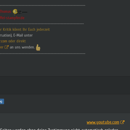
-----------------------------------------------------------
t.Thomas
ffel-stampfer.de
----------------------------------------------------------
 Kritik könnt Ihr Euch jederzeit
rsation), E-Mail unter
r.com
oder direkt
er
an uns wenden.
-----------------------------------------------------------
ag
www.youtube.com