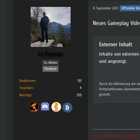
4. September 2021
Offizieller Be
Neues Gameplay Video 
Externer Inhalt
Lt.Thomas
Inhalte von externe
und angezeigt.
Co-Admin
Förderer
Reaktionen
133
Durch die Aktivierung der e
Trophäen
4
Drittplattformen übermittel
gestellt.
Beiträge
320
------------------------------
Mit freundlichen Grüßen L