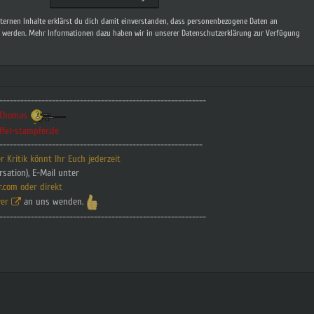
xternen Inhalte erklärst du dich damit einverstanden, dass personenbezogene Daten an
t werden. Mehr Informationen dazu haben wir in unserer Datenschutzerklärung zur Verfügung
-----------------------------------------------------------
t.Thomas
ffel-stampfer.de
----------------------------------------------------------
 Kritik könnt Ihr Euch jederzeit
rsation), E-Mail unter
r.com
oder direkt
er
an uns wenden.
-----------------------------------------------------------