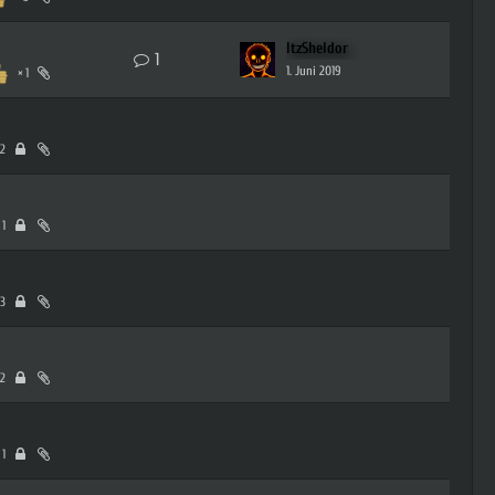
ItzSheldor
1
1. Juni 2019
1
2
1
3
2
1