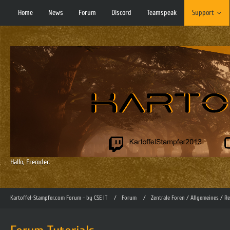
Home
News
Forum
Discord
Teamspeak
Support
Hallo, Fremder.
Kartoffel-Stampfer.com Forum - by CSE IT
Forum
Zentrale Foren / Allgemeines / R