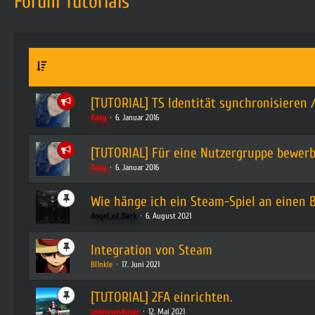
Forum Tutorials
Letzte Antwort
[TUTORIAL] TS Identität synchronisieren
Katy
6. Januar 2016
[TUTORIAL] Für eine Nutzergruppe bewer
Katy
6. Januar 2016
Wie hänge ich ein Steam-Spiel an einen B
Angel_of_Dark
6. August 2021
Integration von Steam
Bl1nkle
17. Juni 2021
[TUTORIAL] 2FA einrichten.
unknown4user
12. Mai 2021