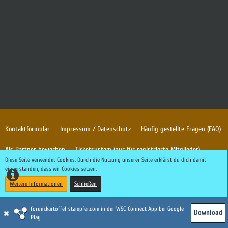
Kontaktformular
Impressum / Datenschutz
Häufig gestellte Fragen (FAQ)
Als Partner bewerben
Ticketsystem (nur für registrierte Mitglieder)
Diese Seite verwendet Cookies. Durch die Nutzung unserer Seite erklärst du dich damit
Doppelaccount beantragen
einverstanden, dass wir Cookies setzen.
Weitere Informationen
Schließen
Community-Software:
WoltLab Suite™
forum.kartoffel-stampfer.com in der WSC-Connect App bei Google
Download
Stil:
»Clay«
von
Elevenfour
Play