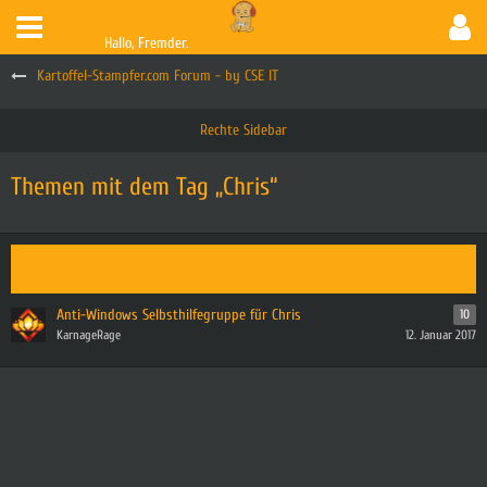
Hallo, Fremder.
Kartoffel-Stampfer.com Forum - by CSE IT
Themen mit dem Tag „Chris“
Thema
Letzte Antwort
Anti-Windows Selbsthilfegruppe für Chris
10
KarnageRage
12. Januar 2017