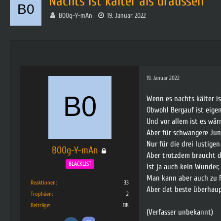
Nachts ist kälter als draussen
B00g-Y-mAn
19. Januar 2022
19. Januar 2022
Wenn es nachts kälter is
Obwohl Bergauf ist eigen
Und vor allem ist es wär
Aber für schwangere Jung
Nur für die drei lustigen
B00g-Y-mAn
Aber trotzdem braucht de
BLACKLIST
Ist ja auch kein Wunder,
Man kann aber auch zu Fu
Reaktionen
33
Aber dat beste überhaup
Trophäen
2
Beiträge
118
(Verfasser unbekannt)