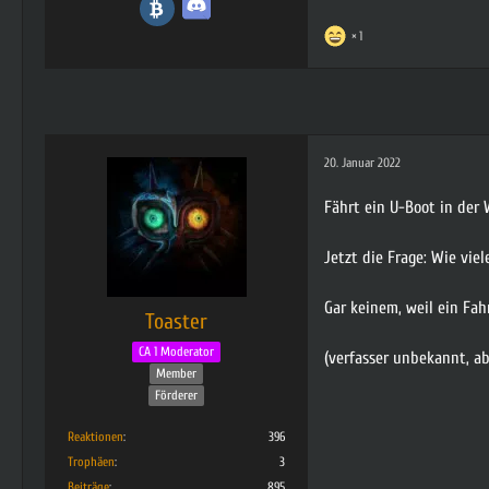
1
20. Januar 2022
Fährt ein U-Boot in der 
Jetzt die Frage: Wie vie
Gar keinem, weil ein Fah
Toaster
CA 1 Moderator
(verfasser unbekannt, ab
Member
Förderer
Reaktionen
396
Trophäen
3
Beiträge
895