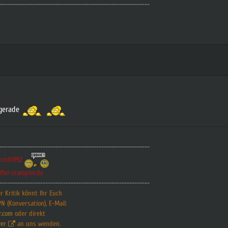
-----------------------------------------------------------
 gerade
-----------------------------------------------------------
trick1992
ffel-stampfer.de
-----------------------------------------------------------
 Kritik könnt Ihr Euch
PN (Konversation), E-Mail:
r.com
oder direkt
er
an uns wenden.