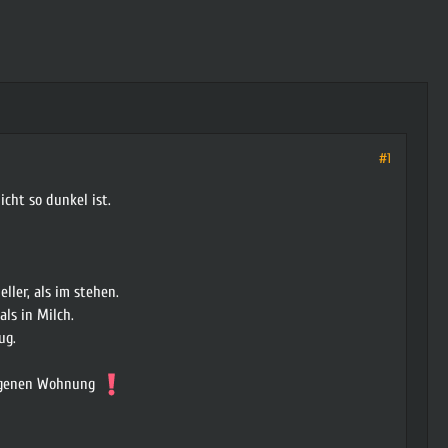
#1
icht so dunkel ist.
ller, als im stehen.
als in Milch.
ug.
 eigenen Wohnung