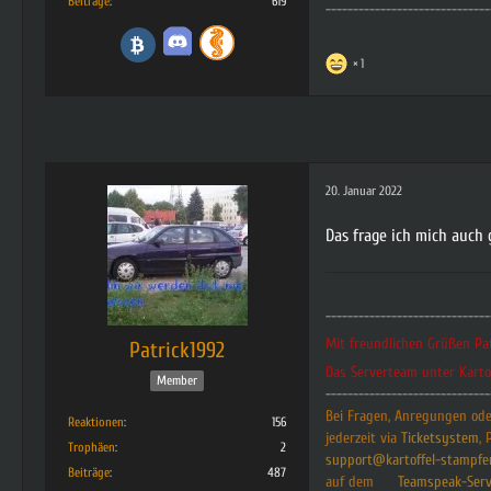
Beiträge
619
------------------------------
1
20. Januar 2022
Das frage ich mich auch
------------------------------
Mit freundlichen Grüßen Pa
Patrick1992
Das Serverteam unter Karto
Member
------------------------------
Bei Fragen, Anregungen oder
Reaktionen
156
jederzeit via
Ticketsystem
, 
Trophäen
2
support@kartoffel-stampfe
Beiträge
487
auf dem
Teamspeak-Serv