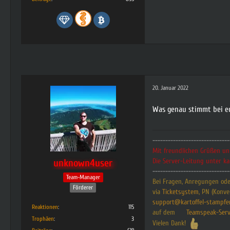
20. Januar 2022
Was genau stimmt bei e
------------------------------
Mit freundlichen Grüßen u
Die Server-Leitung unter ka
unknown4user
------------------------------
Team-Manager
Bei Fragen, Anregungen oder
Förderer
via
Ticketsystem
, PN (Konve
support@kartoffel-stampfe
Reaktionen
115
auf dem
Teamspeak-Serv
Trophäen
3
Vielen Dank!