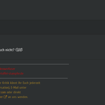
uch nicht? 🤔🤣
-----------------------------------------------------------
nknown4user
rtoffel-stampfer.de
----------------------------------------------------------
 Kritik könnt Ihr Euch jederzeit
rsation), E-Mail unter
r.com
oder direkt
er
an uns wenden.