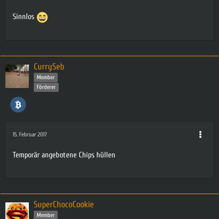
Sinnlos
CurrySeb
Member
Förderer
15. Februar 2017
Temporär angebotene Chips hüllen
SuperChocoCookie
Member