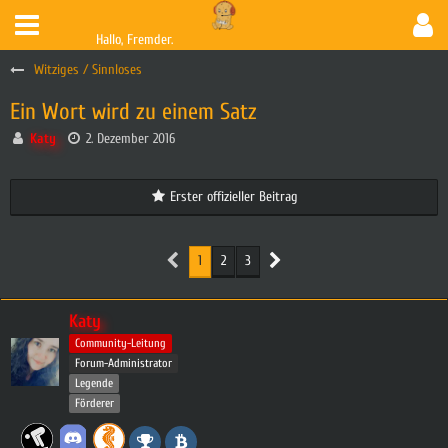
Hallo, Fremder.
Witziges / Sinnloses
Ein Wort wird zu einem Satz
Katy
2. Dezember 2016
Erster offizieller Beitrag
1
2
3
Katy
Community-Leitung
Forum-Administrator
Legende
Förderer