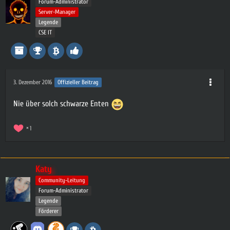
Forum-Administrator
Server-Manager
Legende
CSE IT
3. Dezember 2016
Offizieller Beitrag
Nie über solch schwarze Enten
1
Katy
Community-Leitung
Forum-Administrator
Legende
Förderer