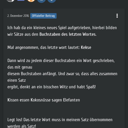
2. Dezember 2016
Offizieller Beitrag
Ich hab da ein kleines neues Spiel aufgetrieben, hierbei bilden
wir Sätze aus den
Buchstaben des letzten Wortes
.
Mal angenommen, das letzte wort lautet:
Kekse
Dann wird zu jedem dieser Buchstaben ein Wort geschrieben,
das mit genau
diesem Buchstaben anfängt. Und zwar so, dass alles zusammen
einen Satz
ergibt, denkt an ein bisschen Witz und habt Spaß!
K
issen
e
ssen
K
okosnüsse
s
agen
E
lefanten
Legt los! Das letzte Wort muss in meinem Satz übernommen
werden als Satz!